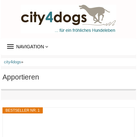
TOGGLE
NAVIGATION
NAVIGATION
city4dogs
»
Apportieren
BESTSELLER NR. 1